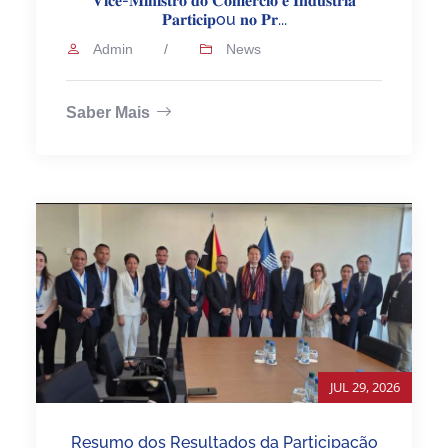
𝐕𝐢𝐜𝐞-𝐌𝐢𝐧𝐢𝐬𝐭𝐫𝐨 𝐝𝐨 𝐂𝐨𝐦𝐞́𝐫𝐜𝐢𝐨 𝐞 𝐈𝐧𝐝𝐮́𝐬𝐭𝐫𝐢𝐚
𝐏𝐚𝐫𝐭𝐢𝐜𝐢𝐩ou 𝐧𝐨 𝐏𝐫...
Admin
/
News
Saber Mais
JUL 29, 2026
Resumo dos Resultados da Participação