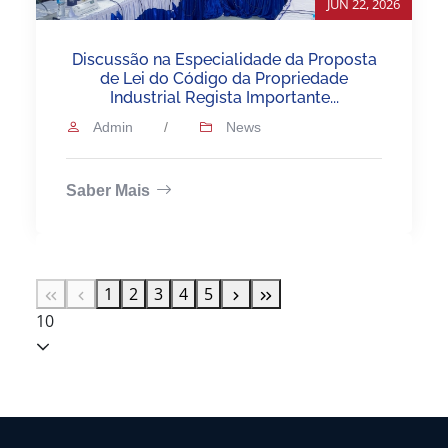
JUN 22, 2026
Discussão na Especialidade da Proposta
de Lei do Código da Propriedade
Industrial Regista Importante...
Admin
/
News
Saber Mais
1
2
3
4
5
10