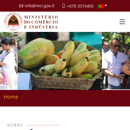
info@mci.gov.tl
+670 3310455
Home
SOBRE