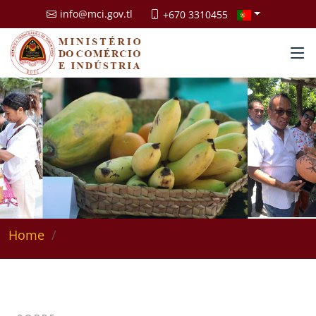
info@mci.gov.tl
+670 3310455
Home