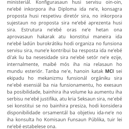
ministeriál. Konfigurasaun husi servisu oin-oin,
ne’ebé inkorpora iha Diploma ida ne’e, konsagra
proposta husi respetivu diretór sira, no inkorpora
sujestaun no proposta sira ne’ebé aprezenta husi
sira. Estrutura ne’ebé oras ne’e hetan ona
aprovasaun hakarak atu konstitui maneira ida
ne’ebé ladún burokrátiku hodi organiza no funsiona
servisu sira, nune’e kontribui ba resposta ida ne’ebé
di’ak liu ba nesesidade sira ne’ebé setór ne’e ezije,
internalmente, maibé mós iha nia relasaun ho
mundu esteriór. Tanba ne'e, hanoin katak
MCI
sei
ekipadu ho mekanizmu funsionál orgániku sira
ne'ebé esensiál ba nia funsionamentu, ho exesaun
ba posibilidade, bainhira iha volume ka aumentu iha
serbisu ne'ebé justifika, atu kria Seksaun sira, ne'ebé
sei konstitui se no bainhira presiza, hodi konsidera
disponibilidade orsamentál ba objetivu ida-ne’e no
iha konsulta ho Komisaun Funsaun Públika, tuir lei
ne’ebé estabelese ona.