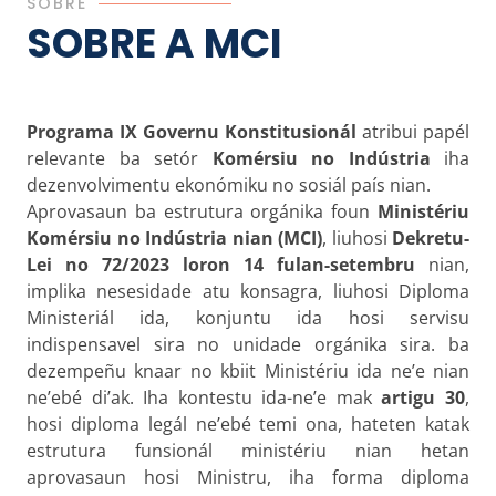
SOBRE
SOBRE A MCI
Programa IX Governu Konstitusionál
atribui papél
relevante ba setór
Komérsiu no Indústria
iha
dezenvolvimentu ekonómiku no sosiál país nian.
Aprovasaun ba estrutura orgánika foun
Ministériu
Komérsiu no Indústria nian (MCI)
, liuhosi
Dekretu-
Lei no 72/2023 loron 14 fulan-setembru
nian,
implika nesesidade atu konsagra, liuhosi Diploma
Ministeriál ida, konjuntu ida hosi servisu
indispensavel sira no unidade orgánika sira. ba
dezempeñu knaar no kbiit Ministériu ida ne’e nian
ne’ebé di’ak. Iha kontestu ida-ne’e mak
artigu 30
,
hosi diploma legál ne’ebé temi ona, hateten katak
estrutura funsionál ministériu nian hetan
aprovasaun hosi Ministru, iha forma diploma